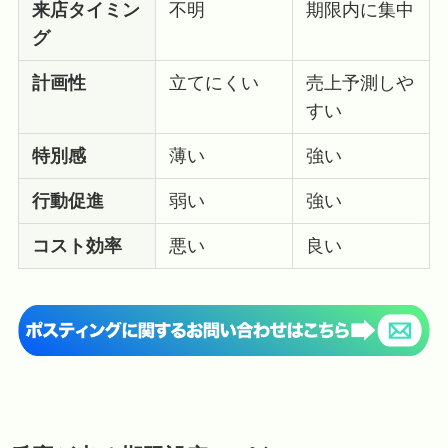
来店タイミン
不明
期限内に集中
グ
計画性
立てにくい
売上予測しや
すい
特別感
薄い
強い
行動促進
弱い
強い
コスト効率
悪い
良い