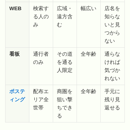
WEB
検索す
広域・
幅広い
店名を
る人の
遠方含
知らな
み
む
いと見
つから
ない
看板
通行者
その道
全年齢
通らな
のみ
を通る
ければ
人限定
気づか
れない
ポステ
配布エ
商圏を
全年齢
手元に
ィング
リア全
狙い撃
残り見
世帯
ちでき
返せる
る