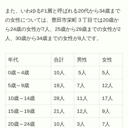
また、いわゆるF1層と呼ばれる20代から34歳まで
の女性については、豊田市栄町３丁目では20歳か
ら24歳の女性が7人、25歳から29歳までの女性が2
人、30歳から34歳までの女性が8人です。
年代
合計
男性
女性
0歳～4歳
10人
5人
5人
5歳～9歳
19人
7人
12人
10歳～14歳
28人
11人
17人
15歳～19歳
21人
12人
9人
20歳～24歳
10人
3人
7人