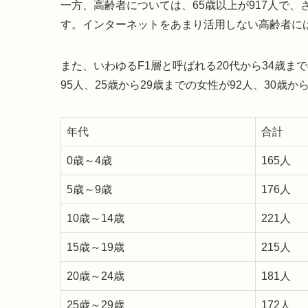
一方、高齢者については、65歳以上が917人で、
す。インターネットをあまり活用しない高齢者に
また、いわゆるF1層と呼ばれる20代から34歳ま
95人、25歳から29歳までの女性が92人、30歳か
年代
合計
0歳～4歳
165人
5歳～9歳
176人
10歳～14歳
221人
15歳～19歳
215人
20歳～24歳
181人
25歳～29歳
172人