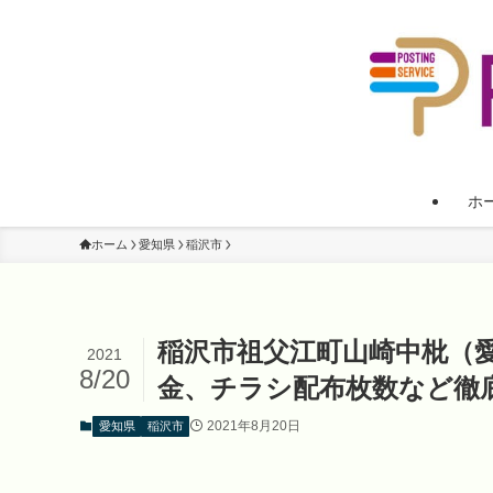
ホ
ホーム
愛知県
稲沢市
稲沢市祖父江町山崎中枇（
2021
8/20
金、チラシ配布枚数など徹
2021年8月20日
愛知県
稲沢市