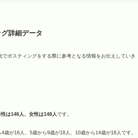
ング詳細データ
枇でポスティングをする際に参考となる情報をお伝えしていき
男性は146人、女性は148人
です。
歳が16人、5歳から9歳が18人、10歳から14歳が18人です。