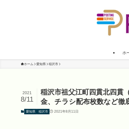
ホ
ホーム
愛知県
稲沢市
稲沢市祖父江町四貫北四貫
2021
8/11
金、チラシ配布枚数など徹
2021年8月11日
愛知県
稲沢市