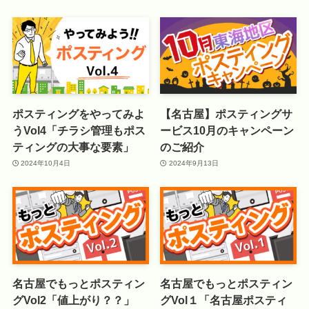
ポスティングをやってみよ
【名古屋】ポスティングサ
うVol4「チラシ管理もポス
ービス10月のキャンペーン
ティングの大事な要素」
のご紹介
2024年10月4日
2024年9月13日
名古屋でもっとポスティン
名古屋でもっとポスティン
グVol2「値上がり？？」
グVol１「名古屋ポスティ