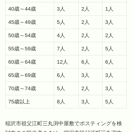
40歳～44歳
3人
2人
1人
45歳～49歳
5人
2人
3人
50歳～54歳
4人
2人
2人
55歳～59歳
7人
2人
5人
60歳～64歳
12人
6人
6人
65歳～69歳
6人
3人
3人
70歳～74歳
5人
2人
3人
75歳以上
8人
3人
5人
稲沢市祖父江町三丸渕中屋敷でポスティングを検