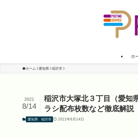
ホ
ホーム
愛知県
稲沢市
稲沢市大塚北３丁目（愛知
2021
8/14
ラシ配布枚数など徹底解説
2021年8月14日
愛知県
稲沢市