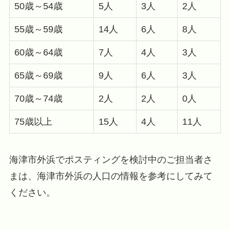
50歳～54歳
5人
3人
2人
55歳～59歳
14人
6人
8人
60歳～64歳
7人
4人
3人
65歳～69歳
9人
6人
3人
70歳～74歳
2人
2人
0人
75歳以上
15人
4人
11人
海津市外浜でポスティングを検討中のご担当者さ
まは、海津市外浜の人口の情報を参考にしてみて
ください。