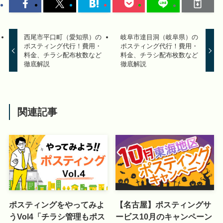
西尾市平口町（愛知県）の
岐阜市達目洞（岐阜県）の
ポスティング代行！費用・
ポスティング代行！費用・
料金、チラシ配布枚数など
料金、チラシ配布枚数など
徹底解説
徹底解説
関連記事
ポスティングをやってみよ
【名古屋】ポスティングサ
うVol4「チラシ管理もポス
ービス10月のキャンペーン