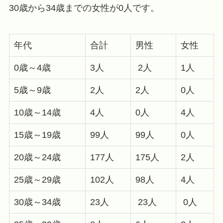
30歳から34歳までの女性が0人です。
年代
合計
男性
女性
0歳～4歳
3人
2人
1人
5歳～9歳
2人
2人
0人
10歳～14歳
4人
0人
4人
15歳～19歳
99人
99人
0人
20歳～24歳
177人
175人
2人
25歳～29歳
102人
98人
4人
30歳～34歳
23人
23人
0人