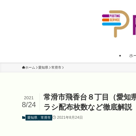
ホ
ホーム
愛知県
常滑市
常滑市飛香台８丁目（愛知
2021
8/24
ラシ配布枚数など徹底解説
2021年8月24日
愛知県
常滑市