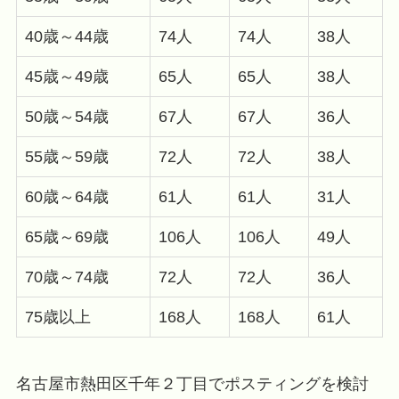
40歳～44歳
74人
74人
38人
45歳～49歳
65人
65人
38人
50歳～54歳
67人
67人
36人
55歳～59歳
72人
72人
38人
60歳～64歳
61人
61人
31人
65歳～69歳
106人
106人
49人
70歳～74歳
72人
72人
36人
75歳以上
168人
168人
61人
名古屋市熱田区千年２丁目でポスティングを検討