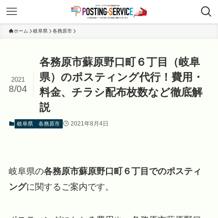
ホーム
岐阜県
各務原市
各務原市蘇原野口町６丁目（岐阜
県）のポスティング代行！費用・
2021
8/04
料金、チラシ配布枚数など徹底解
説
2021年8月4日
岐阜県
各務原市
岐阜県の
各務原市蘇原野口町６丁目でのポスティ
ング
に関するご案内です。