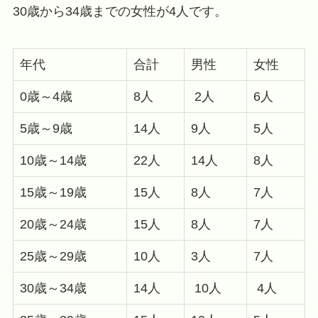
30歳から34歳までの女性が4人です。
年代
合計
男性
女性
0歳～4歳
8人
2人
6人
5歳～9歳
14人
9人
5人
10歳～14歳
22人
14人
8人
15歳～19歳
15人
8人
7人
20歳～24歳
15人
8人
7人
25歳～29歳
10人
3人
7人
30歳～34歳
14人
10人
4人