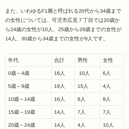
また、いわゆるF1層と呼ばれる20代から34歳まで
の女性については、可児市広見７丁目では20歳か
ら24歳の女性が10人、25歳から29歳までの女性が
14人、30歳から34歳までの女性が9人です。
年代
合計
男性
女性
0歳～4歳
16人
10人
6人
5歳～9歳
19人
15人
4人
10歳～14歳
16人
8人
8人
15歳～19歳
14人
7人
7人
20歳～24歳
14人
4人
10人