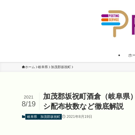
ホ
ホーム
岐阜県
加茂郡坂祝町
加茂郡坂祝町酒倉（岐阜県
2021
8/19
シ配布枚数など徹底解説
2021年8月19日
岐阜県
加茂郡坂祝町