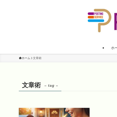
ホ
ホーム
文章術
文章術
– tag –