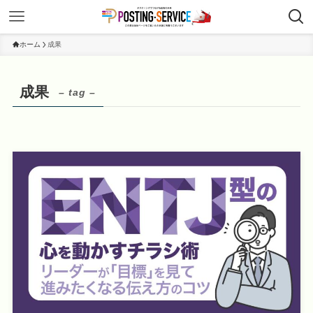
ホーム
成果
成果
– tag –